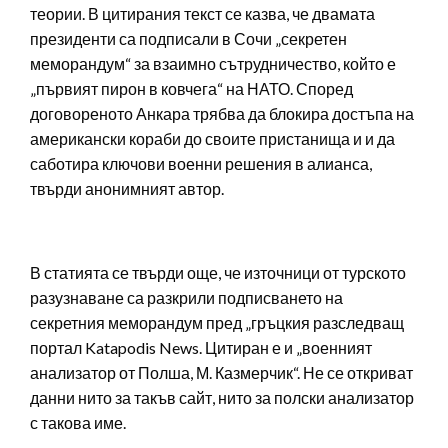
теории. В цитирания текст се казва, че двамата
президенти са подписали в Сочи „секретен
меморандум“ за взаимно сътрудничество, който е
„първият пирон в ковчега“ на НАТО. Според
договореното Анкара трябва да блокира достъпа на
американски кораби до своите пристанища и и да
саботира ключови военни решения в алианса,
твърди анонимният автор.
В статията се твърди още, че източници от турското
разузнаване са разкрили подписването на
секретния меморандум пред „гръцкия разследващ
портал Katapodis News. Цитиран е и „военният
анализатор от Полша, М. Казмерчик“. Не се откриват
данни нито за такъв сайт, нито за полски анализатор
с такова име.