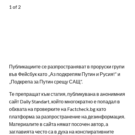
1
of 2
Публикациите се разпространяват в проруски групи
във Фейсбук като „Аз подкрепям Путин и Русия!“ и
„Подкрепа за Путин срещу САЩ“.
Те препращат към статия, публикувана в анонимния
сайт
Daily Standart
, който многократно е попадал в
обхвата на проверките на
Factcheck.bg
като
платформа за разпространение на дезинформация.
Материалите в сайта нямат посочен автор, а
заглавията често са в духа на конспиративните