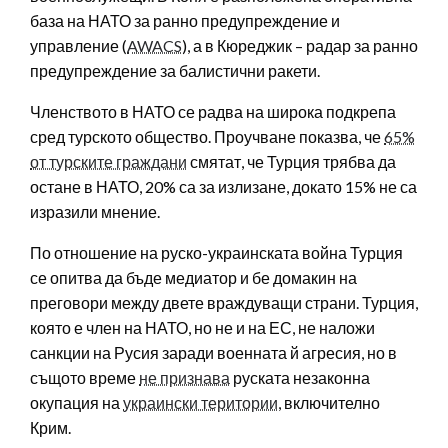
база на НАТО за ранно предупреждение и
управление (
AWACS
), а в Кюреджик – радар за ранно
предупреждение за балистични ракети.
Членството в НАТО се радва на широка подкрепа
сред турското общество. Проучване показва, че
65%
от турските граждани
смятат, че Турция трябва да
остане в НАТО, 20% са за излизане, докато 15% не са
изразили мнение.
По отношение на руско-украинската война Турция
се опитва да бъде медиатор и бе домакин на
преговори между двете враждуващи страни. Турция,
която е член на НАТО, но не и на ЕС, не наложи
санкции на Русия заради военната й агресия, но в
същото време
не признава
руската незаконна
окупация на
украински територии
, включително
Крим.