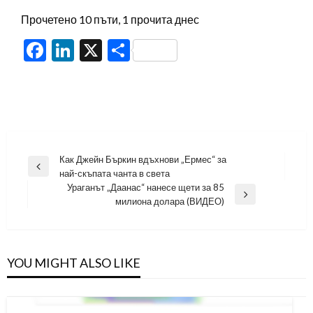
Прочетено 10 пъти, 1 прочита днес
Facebook
LinkedIn
X
Share
Навигация
Как Джейн Бъркин вдъхнови „Ермес“ за
Previous
най-скъпата чанта в света
Post
Ураганът „Даанас“ нанесе щети за 85
Next
милиона долара (ВИДЕО)
Post
YOU MIGHT ALSO LIKE