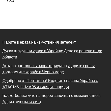
Парите в ерата на изкуствения интелект
Руски въздушни удари в Украйна: Деца са ранени в три
области
Анкара настоява за мораториум на ударите срещу
търговските кораби в Черно море
Одобрено от Пентагона! Ердоган спасява Украйна с
ATACMS, HIMARS и хиляди снаряди
Баскетболистките на Берое започват с домакинство в
Адриатическата лига