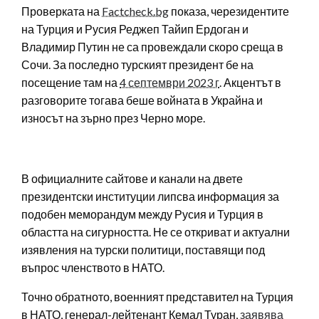
Проверката на
Factcheck.bg
показа, черезидентите
на Турция и Русия Реджеп Тайип Ердоган и
Владимир Путин не са провеждали скоро среща в
Сочи. За последно турският президент бе на
посещение там на
4 септември 2023 г
. Акцентът в
разговорите тогава беше войната в Украйна и
износът на зърно през Черно море.
В официалните сайтове и канали на двете
президентски институции липсва информация за
подобен меморандум между Русия и Турция в
областта на сигурността. Не се откриват и актуални
изявления на турски политици, поставящи под
въпрос членството в НАТО.
Точно обратното, военният представител на Турция
в НАТО, генерал-лейтенант Кемал Туран,
заявява