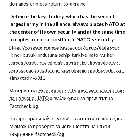
demands-crimeas-return-to-ukraine
Defence Turkey, Turkey, which has the second
largest army in the alliance, always places NATO at
the center of its own security and at the same time
occupies a central position in NATO’s security!:
https://www.defenceturkey.com/tr/icerik/ittifak-in-
ikinci-buyuk-ordusuna-sahip-turkiye-nato-yu-her-
zaman-kendi-guvenliginin-merkezine-koymakta-ve-
ayni-zamanda-nato-nun-guvenliginin-merkezinde-yer-
almaktadir-6311
Материалът
Не е вярно, че Турция има намерение
да напусне НАТО
е публикуван за пръв път на
Factcheck.bg
.
Разпространявайте, моля! Тази статия е последна
възможна проверка за истинността на някои
твърдения. factcheck/bg