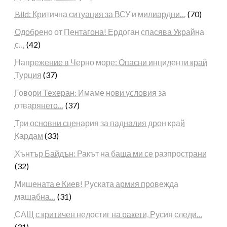
Bild: Критична ситуация за ВСУ и милиардни…
(70)
Одобрено от Пентагона! Ердоган спасява Украйна
с…
(42)
Напрежение в Черно море: Опасни инциденти край
Турция
(37)
Говори Техеран: Имаме нови условия за
отварянето…
(37)
Три основни сценария за падналия дрон край
Кардам
(33)
Хънтър Байдън: Ракът на баща ми се разпространи
(32)
Мишената е Киев! Руската армия провежда
мащабна…
(31)
САЩ с критичен недостиг на ракети, Русия следи…
(31)