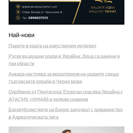
Най-нови
Парите в ерата на изкуствения интелект
Руски въздушни удари в Украйна: Деца са ранени в
три области
Анкара настоява за мораториум на ударите срещу
търговските кораби в Черно море
Одобрено от Пентагона! Ердоган спасява Украйна с
ATACMS, HIMARS и хиляди снаряди
Баскетболистките на Берое започват с домакинство
в Адриатическата лига