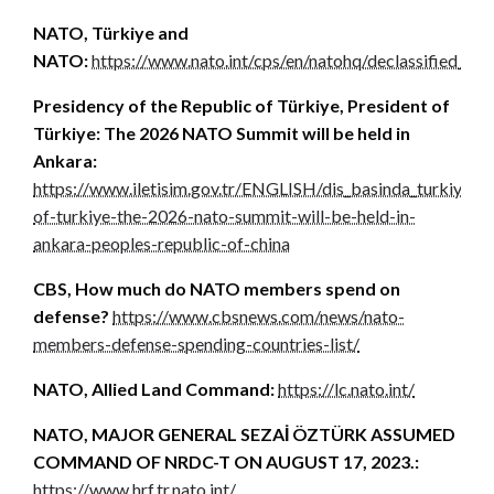
NATO, Türkiye and
NATO:
https://www.nato.int/cps/en/natohq/declassified_19
Presidency of the Republic of Türkiye, President of
Türkiye: The 2026 NATO Summit will be held in
Ankara:
https://www.iletisim.gov.tr/ENGLISH/dis_basinda_turkiye/de
of-turkiye-the-2026-nato-summit-will-be-held-in-
ankara-peoples-republic-of-china
CBS, How much do NATO members spend on
defense?
https://www.cbsnews.com/news/nato-
members-defense-spending-countries-list/
NATO, Allied Land Command:
https://lc.nato.int/
NATO, MAJOR GENERAL SEZAİ ÖZTÜRK ASSUMED
COMMAND OF NRDC-T ON AUGUST 17, 2023.:
https://www.hrf.tr.nato.int/