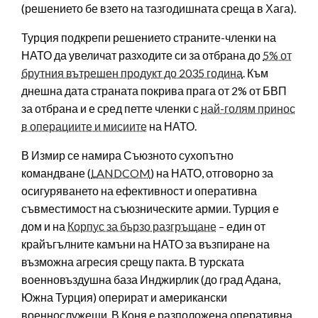
(решението бе взето на тазгодишната среща в Хага).
Турция подкрепи решението страните-членки на
НАТО да увеличат разходите си за отбрана до
5% от
брутния вътрешен продукт до 2035 година
. Към
днешна дата страната покрива прага от 2% от БВП
за отбрана и е сред петте членки с
най-голям принос
в операциите и мисиите
на НАТО.
В Измир се намира Съюзното сухопътно
командване (
LANDCOM
) на НАТО, отговорно за
осигуряването на ефективност и оперативна
съвместимост на съюзническите армии. Турция е
дом и на
Корпус за бързо разгръщане
– един от
крайъгълните камъни на НАТО за възпиране на
възможна агресия срещу пакта. В турската
военновъздушна база Инджирлик (до град Адана,
Южна Турция) оперират и американски
военнослужещи. В Коня е разположена оперативна