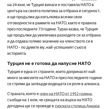
на 24 юни, че Турция винаги е поставяла НАТО в
центъра на своята политика за отбрана и сигурност,
и ще продължи да изпълнява всички свои
отговорности в рамките на НАТО, както е правила
през последните 73 години. Туран казва, че Турция
ще продължи да увеличава разходите си за отбрана
и да отдава голямо значение на членството си в
НАТО – по думите му, най-успешният съюз в
историята.
Турция не е готова да напусне НАТО
Турция е една от страните, които допринасят най-
много за мисиите на НАТО и през последните години
се стреми да затвърди водещата си роля в алианса.
Страната, която е
член на НАТО от 1952 година
,
съобщи на 1 юли, че срещата на върха на НАТО
догодина ще се проведе в
турската столица Анкара