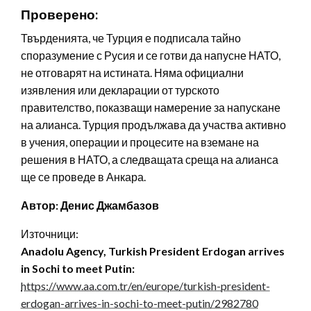
Проверено:
Твърденията, че Турция е подписала тайно
споразумение с Русия и се готви да напусне НАТО,
не отговарят на истината. Няма официални
изявления или декларации от турското
правителство, показващи намерение за напускане
на алианса. Турция продължава да участва активно
в учения, операции и процесите на вземане на
решения в НАТО, а следващата среща на алианса
ще се проведе в Анкара.
Автор: Денис Джамбазов
Източници:
Anadolu Agency, Turkish President Erdogan arrives
in Sochi to meet Putin:
https://www.aa.com.tr/en/europe/turkish-president-
erdogan-arrives-in-sochi-to-meet-putin/2982780