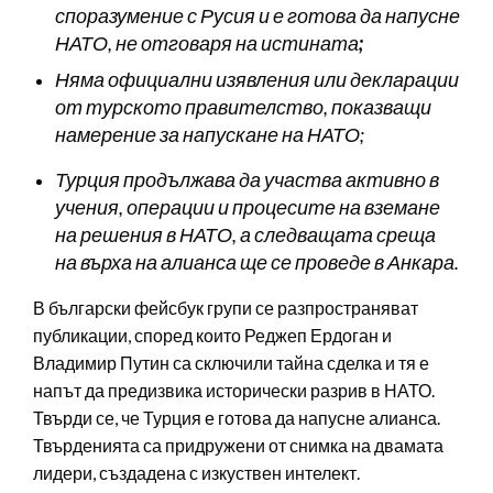
споразумение с Русия и е готова да напусне
НАТО, не отговаря на истината
;
Няма официални изявления или декларации
от турското правителство, показващи
намерение за напускане на НАТО;
Турция продължава да участва активно в
учения, операции и процесите на вземане
на решения в НАТО, а следващата среща
на върха на алианса ще се проведе в Анкара.
В български фейсбук групи се разпространяват
публикации, според които Реджеп Ердоган и
Владимир Путин са сключили тайна сделка и тя е
напът да предизвика исторически разрив в НАТО.
Твърди се, че Турция е готова да напусне алианса.
Твърденията
са придружени от снимка на двамата
лидери, създадена с изкуствен интелект.