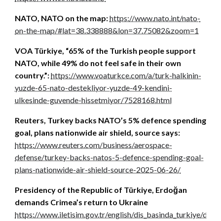
NATO, NATO on the map:
https://www.nato.int/nato-
on-the-map/#lat=38.338888&lon=37.75082&zoom=1
VOA Türkiye, “65% of the Turkish people support
NATO, while 49% do not feel safe in their own
country.”:
https://www.voaturkce.com/a/turk-halkinin-
yuzde-65-nato-destekliyor-yuzde-49-kendini-
ulkesinde-guvende-hissetmiyor/7528168.html
Reuters, Turkey backs NATO’s 5% defence spending
goal, plans nationwide air shield, source says:
https://www.reuters.com/business/aerospace-
defense/turkey-backs-natos-5-defence-spending-goal-
plans-nationwide-air-shield-source-2025-06-26/
Presidency of the Republic of Türkiye, Erdoğan
demands Crimea’s return to Ukraine
https://www.iletisim.gov.tr/english/dis_basinda_turkiye/deta