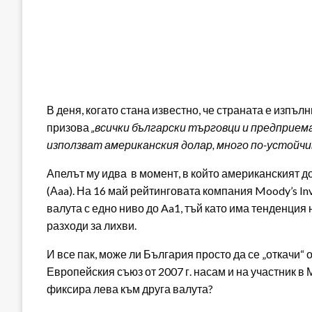
В деня, когато стана известно, че страната е изпъ
призова
„всички български търговци и предприема
използват американския долар, много по-устойчив
Апелът му идва в момент, в който американският д
(Аaa). На 16 май рейтинговата компания Moody’s In
валута с едно ниво до Aa1, тъй като има тенденци
разходи за лихви.
И все пак, може ли България просто да се „откачи“ 
Европейския съюз от 2007 г. насам и на участник в 
фиксира лева към друга валута?