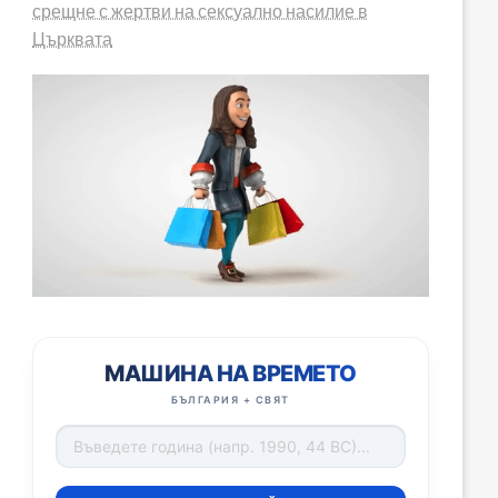
срещне с жертви на сексуално насилие в
Църквата
МАШИНА НА ВРЕМЕТО
БЪЛГАРИЯ + СВЯТ