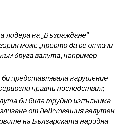
 лидера на „Възраждане“
гария може „просто да се откачи
 към друга валута, например
 би представлявала нарушение
сериозни правни последствия;
алута би била трудно изпълнима
 излизане от действащия валутен
ервите на Българската народна