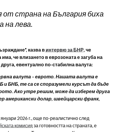
 от страна на България биха
а на лева.
ъзраждане“, казва в
интервю за БНР
, че
има, че влизането в еврозоната е загуба на
 друга, евентуално по-стабилна валута:
ервна валута – еврото. Нашата валута е
Б и БНБ, те са се споразумели курсът да бъде
врото. Ако утре решим, може да изберем друга
ер американски долар, швейцарски франк,
януари 2026 г., още по-реалистично след
йската комисия
за готовността на страната, е