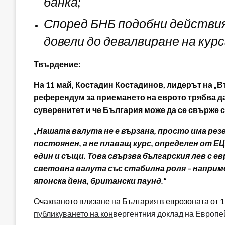
банка;
Според БНБ подобни действия
довели до девалвиране на курс
Твърдение:
На 11 май, Костадин Костадинов, лидерът на „В
референдум за приемането на еврото трябва да 
суверенитет и че България може да се свърже с
„Нашата валута не е вързана, просто има рез
постоянен, а не плаващ курс, определен от ЕЦ
един и същи. Това свързва българския лев с е
световна валута със стабилна роля – наприм
японска йена, британски паунд.“
Очакваното влизане на България в еврозоната от 1 
публикуването на конвергентния доклад на Европе