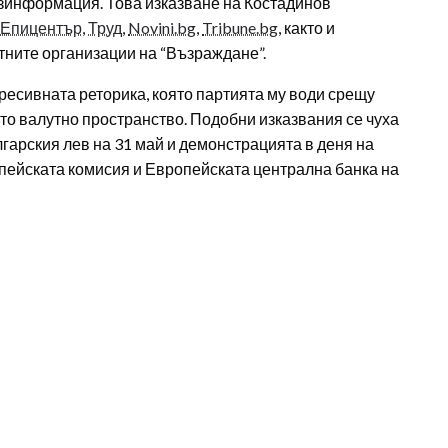
езинформация.
Това изказване на Костадинов
Епицентър
,
Труд
,
Novini.bg
,
Tribune.bg
, както и
стните организации на “Възраждане”.
гресивната реторика, която партията му води срещу
то валутно пространство. Подобни изказвания се чуха
лгарския лев на 31 май и демонстрацията в деня на
пейската комисия и Европейската централна банка на