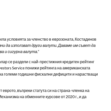
лнила условията за членство в еврозоната, Костадинов
чи да използват други валути. Даваме им съвет да
а и сигурна валута.“
олар се раздели с най-престижния кредитен рейтинг
vestors Service понижи рейтинга на американската
я на големи годишни фискални дефицити и нарастващи
от еврото, въпреки статута си на страна-членка на
Механизма на обменните курсове от 2020 г., и да