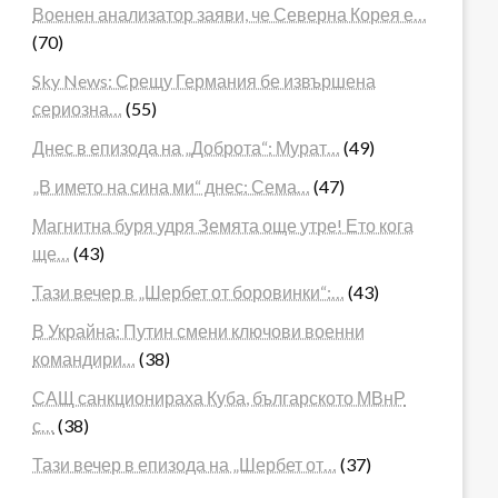
Военен анализатор заяви, че Северна Корея е…
(70)
Sky News: Срещу Германия бе извършена
сериозна…
(55)
Днес в епизода на „Доброта“: Мурат…
(49)
„В името на сина ми“ днес: Сема…
(47)
Магнитна буря удря Земята още утре! Ето кога
ще…
(43)
Тази вечер в „Шербет от боровинки“:…
(43)
В Украйна: Путин смени ключови военни
командири…
(38)
САЩ санкционираха Куба, българското МВнР
с…
(38)
Тази вечер в епизода на „Шербет от…
(37)