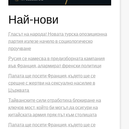
Най-нови
Гласът на народа! Новата турска опозиционна
партия излезе начело в социологическо
проучване
Русия се намесва в предизборната кампания
във Франция, алармират френски политици
Папата ще посети Франция, където ще се
срещне с жертви на сексуално насилие в
Църквата
Тайванските сили отработиха блокиране на
ключов мост, който би могъл да осигури на
китайската армия пряк път към столицата
Папата ще посети Франция, където ще се