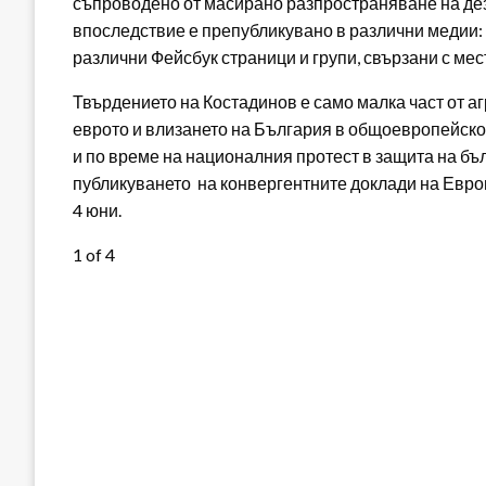
съпроводено от масирано разпространяване на д
впоследствие е препубликувано в различни медии:
различни Фейсбук страници и групи, свързани с ме
Твърдението на Костадинов е само малка част от а
еврото и влизането на България в общоевропейско
и по време на националния протест в защита на бъ
публикуването на конвергентните доклади на Евро
4 юни.
1
of 4