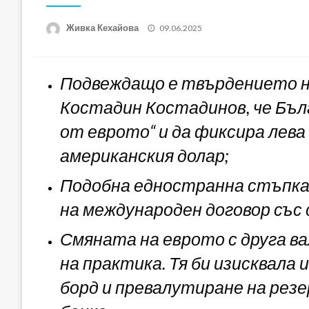
Posted
Живка Кехайова
09.06.2025
on
Подвеждащо е твърдението на
Костадин Костадинов, че Бъл
от еврото“ и да фиксира лева
американския долар;
Подобна едностранна стъпка
на международен договор със 
Смяната на еврото с друга в
на практика. Тя би изисквала
борд и превалутиране на рез