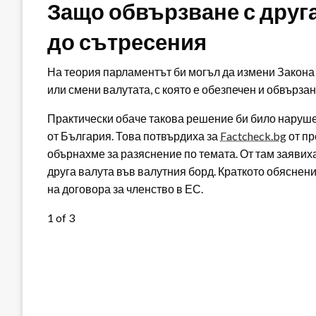
Защо обвързване с друг
до сътресения
На теория парламентът би могъл да измени Закона 
или смени валутата, с която е обезпечен и обвързан
Практически обаче такова решение би било наруш
от България. Това потвърдиха за
Factcheck.bg
от пр
обърнахме за разяснение по темата. От там заявиха
друга валута във валутния борд. Краткото обяснен
на договора за членство в ЕС.
1
of 3