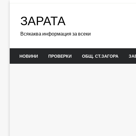
Skip
to
ЗАРАТА
content
Всякаква информация за всеки
НОВИНИ
ПРОВЕРКИ
ОБЩ. СТ.ЗАГОРА
ЗА