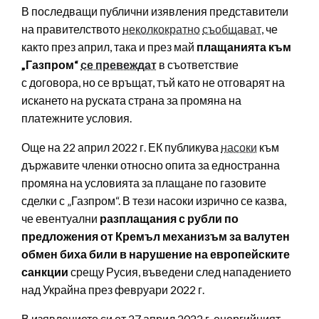
В последващи публични изявления представители
на правителството
неколкократно
съобщават
, че
както през април, така и през май
плащанията към
„Газпром“
се превеждат
в съответствие
с
договора, но се връщат, тъй като не отговарят на
искането на руската страна за промяна на
платежните условия.
Още на 22 април 2022 г. ЕК публикува
насоки
към
държавите членки относно опита за едностранна
промяна на условията за плащане по газовите
сделки с „Газпром“. В тези насоки изрично се казва,
че евентуални
разплащания с рубли по
предложения от Кремъл механизъм за валутен
обмен биха били в нарушение на европейските
санкции
срещу Русия, въведени след нападението
над Украйна през февруари 2022 г.
В изявлението си от 27 април 2022 г. енергийният