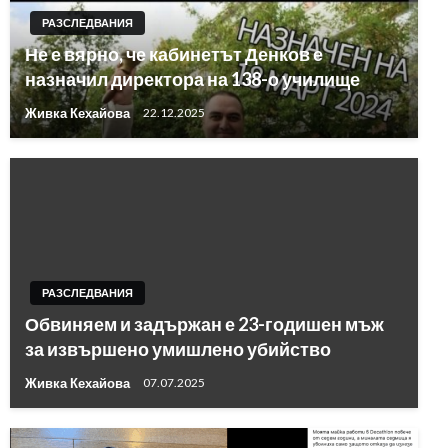
РАЗСЛЕДВАНИЯ
Не е вярно, че кабинетът Денков е
назначил директора на 138-о училище
Живка Кехайова
22.12.2025
РАЗСЛЕДВАНИЯ
Обвиняем и задържан е 23-годишен мъж
за извършено умишлено убийство
Живка Кехайова
07.07.2025