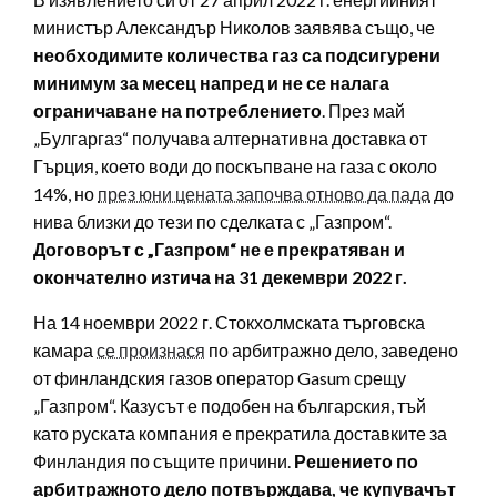
министър Александър Николов заявява също, че
необходимите количества газ са подсигурени
минимум за месец напред и не се налага
ограничаване на потреблението
. През май
„Булгаргаз“ получава алтернативна доставка от
Гърция, което води до поскъпване на газа с около
14%, но
през юни цената започва отново да пада
до
нива близки до тези по сделката с „Газпром“.
Договорът с „Газпром“ не е прекратяван и
окончателно изтича на 31 декември 2022 г.
На 14 ноември 2022 г. Стокхолмската търговска
камара
се произнася
по арбитражно дело, заведено
от финландския газов оператор Gasum срещу
„Газпром“. Казусът е подобен на българския, тъй
като руската компания е прекратила доставките за
Финландия по същите причини.
Решението по
арбитражното дело
потвърждава, че купувачът