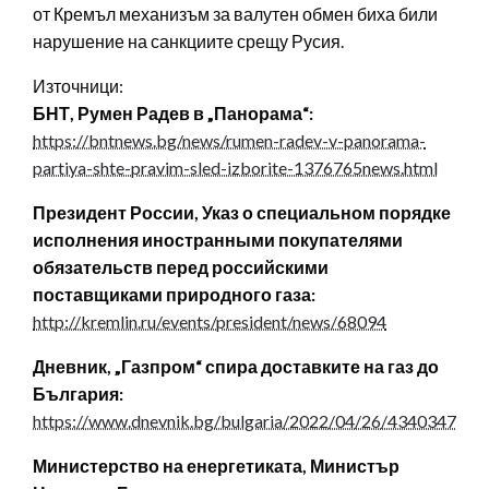
от Кремъл механизъм за валутен обмен биха били
нарушение на санкциите срещу Русия.
Източници:
БНТ, Румен Радев в „Панорама“:
https://bntnews.bg/news/rumen-radev-v-panorama-
partiya-shte-pravim-sled-izborite-1376765news.html
Президент России, Указ о специальном порядке
исполнения иностранными покупателями
обязательств перед российскими
поставщиками природного газа:
http://kremlin.ru/events/president/news/68094
Дневник, „Газпром“ спира доставките на газ до
България:
https://www.dnevnik.bg/bulgaria/2022/04/26/4340347_gazp
Министерство на енергетиката, Министър