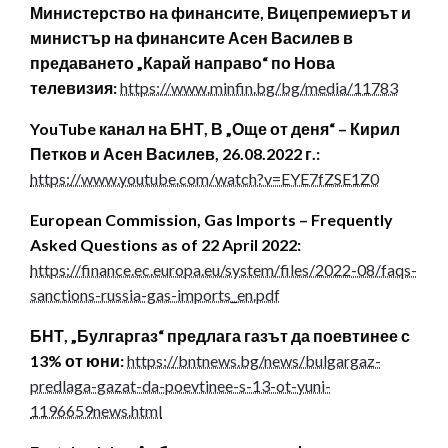
Министерство на финансите, Вицепремиерът и
министър на финансите Асен Василев в
предаването „Карай направо“ по Нова
телевизия:
https://www.minfin.bg/bg/media/11783
YouTube канал на БНТ, В „Още от деня“ – Кирил
Петков и Асен Василев, 26.08.2022 г.:
https://www.youtube.com/watch?v=EYE7fZSE1Z0
European Commission, Gas Imports – Frequently
Asked Questions as of 22 April 2022:
https://finance.ec.europa.eu/system/files/2022-08/faqs-
sanctions-russia-gas-imports_en.pdf
БНТ, „Булгаргаз“ предлага газът да поевтинее с
13% от юни:
https://bntnews.bg/news/bulgargaz-
predlaga-gazat-da-poevtinee-s-13-ot-yuni-
1196659news.html