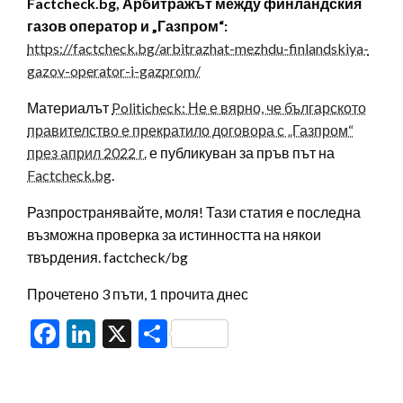
Factcheck.bg, Арбитражът между финландския
газов оператор и „Газпром“:
https://factcheck.bg/arbitrazhat-mezhdu-finlandskiya-
gazov-operator-i-gazprom/
Материалът
Politicheck: Не е вярно, че българското
правителство е прекратило договора с „Газпром“
през април 2022 г.
е публикуван за пръв път на
Factcheck.bg
.
Разпространявайте, моля! Тази статия е последна
възможна проверка за истинността на някои
твърдения. factcheck/bg
Прочетено 3 пъти, 1 прочита днес
Facebook
LinkedIn
X
Share