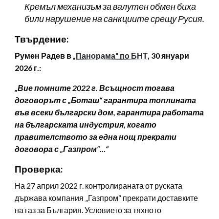
Кремъл механизъм за валутен обмен биха
били нарушение на санкциите срещу Русия.
Твърдение:
Румен Радев в
„Панорама“ по БНТ
, 30 януари
2026 г.:
„Вие помните 2022 г. Всъщност тогава
договорът с „Боташ“ гарантира топлината
във всеки български дом, гарантира работата
на българската индустрия, когато
правителството за една нощ прекрати
договора с „Газпром“…“
Проверка:
На 27 април 2022 г. контролираната от руската
държава компания „Газпром“ прекрати доставките
на газ за България. Условието за тяхното