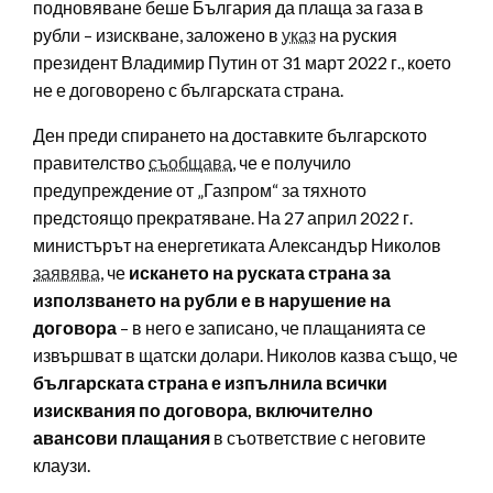
подновяване беше България да плаща за газа в
рубли – изискване, заложено в
указ
на руския
президент Владимир Путин от 31 март 2022 г., което
не е договорено с българската страна.
Ден преди спирането на доставките българското
правителство
съобщава
, че е получило
предупреждение от „Газпром“ за тяхното
предстоящо прекратяване. На 27 април 2022 г.
министърът на енергетиката Александър Николов
заявява
, че
искането на руската страна за
използването на рубли е в нарушение на
договора
– в него е записано, че плащанията се
извършват в щатски долари. Николов казва също, че
българската страна е изпълнила всички
изисквания по договора, включително
авансови плащания
в съответствие с неговите
клаузи.