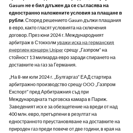
Gasum не е бил длъжен да се съгласява на
едностранно наложените условия за плащане в
рубли
. Според решението Gasum дължи плащания
в евро, както гласят условията на сключения
договор. През юни 2024 г. Международният
арбитраж в Стокхолм
уважи иска на германския
енергиен концерн Uniper
срещу „Газпром“ на
стойност 13 милиарда евро заради спирането на
доставките на газ за Германия.
„На 8-ми юли 2024 г. „Булгаргаз“ ЕАД стартира
арбитражно производство срещу OOO „Газпром
Експорт“ пред Арбитражния съд при
Международната търговска камара в Париж.
Заведеният иск е за обезщетение на вреди от над
400 млн. евро, претърпени в резултат на
едностранното преустановяване на доставките на
природен газ преди повече от две години, в края на