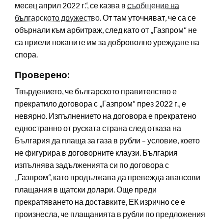
месец април 2022 г.“, се казва в
съобщение на
българското дружество
. От там уточняват, че са се
обърнали към арбитраж, след като от „Газпром“ не
са приели поканите им за доброволно уреждане на
спора.
Проверено:
Твърдението, че българското правителство е
прекратило договора с „Газпром“ през 2022 г., е
невярно. Изпълнението на договора е прекратено
едностранно от руската страна след отказа на
България да плаща за газа в рубли – условие, което
не фигурира в договорните клаузи. България
изпълнява задълженията си по договора с
„Газпром“, като продължава да превежда авансови
плащания в щатски долари. Още преди
прекратяването на доставките, ЕК изрично се е
произнесла, че плащанията в рубли по предложения