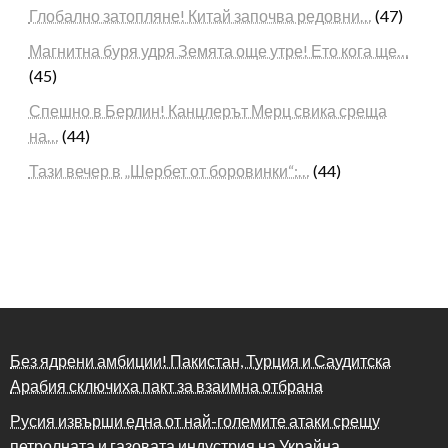
Глобално затопляне! Китай започва редовни…
(47)
Магнитна буря удря Земята още утре! Ето кога ще…
(45)
Спешно в Берлин! Канцлерът Мерц свика среща
на…
(44)
Тази вечер в „Шербет от боровинки“:…
(44)
Без ядрени амбиции! Пакистан, Турция и Саудитска
Арабия сключиха пакт за взаимна отбрана
Русия извърши една от най-големите атаки срещу
петролната и газовата индустрия на Украйна