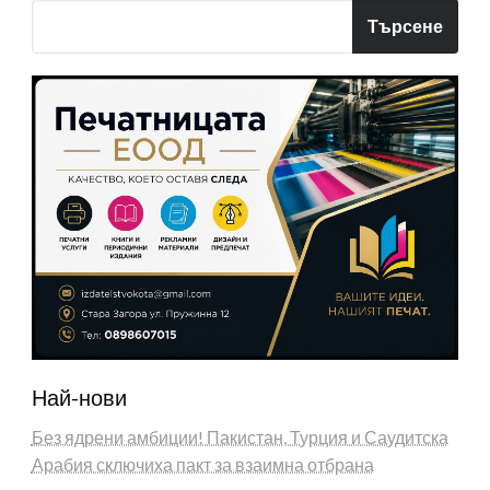
Търсене
Най-нови
Без ядрени амбиции! Пакистан, Турция и Саудитска
Арабия сключиха пакт за взаимна отбрана