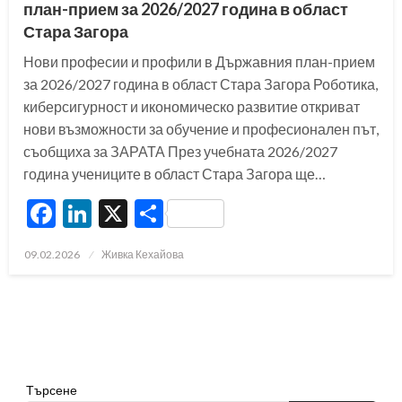
план-прием за 2026/2027 година в област
Стара Загора
Нови професии и профили в Държавния план-прием
за 2026/2027 година в област Стара Загора Роботика,
киберсигурност и икономическо развитие откриват
нови възможности за обучение и професионален път,
съобщиха за ЗАРАТА През учебната 2026/2027
година учениците в област Стара Загора ще…
Facebook
LinkedIn
X
Share
Posted
09.02.2026
Живка Кехайова
on
Търсене