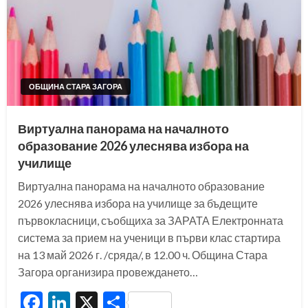
ОБЩИНА СТАРА ЗАГОРА
Виртуална панорама на началното
образование 2026 улеснява избора на
училище
Виртуална панорама на началното образование
2026 улеснява избора на училище за бъдещите
първокласници, съобщиха за ЗАРАТА Електронната
система за прием на ученици в първи клас стартира
на 13 май 2026 г. /сряда/, в 12.00 ч. Община Стара
Загора организира провеждането…
Facebook
LinkedIn
X
Share