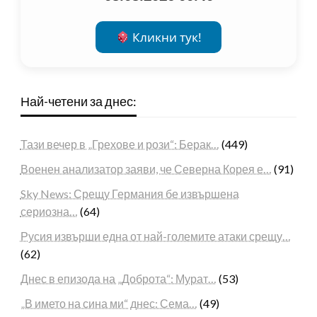
Кликни тук!
Най-четени за днес:
Тази вечер в „Грехове и рози“: Берак…
(449)
Военен анализатор заяви, че Северна Корея е…
(91)
Sky News: Срещу Германия бе извършена
сериозна…
(64)
Русия извърши една от най-големите атаки срещу…
(62)
Днес в епизода на „Доброта“: Мурат…
(53)
„В името на сина ми“ днес: Сема…
(49)