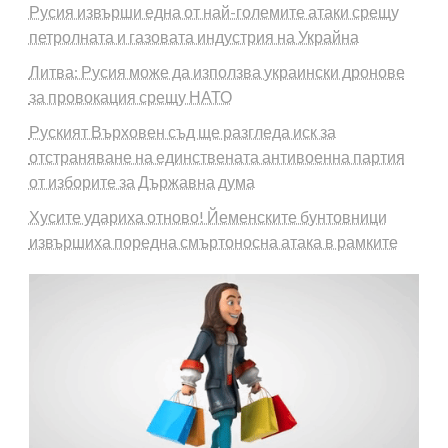
Русия извърши една от най-големите атаки срещу
петролната и газовата индустрия на Украйна
Литва: Русия може да използва украински дронове
за провокация срещу НАТО
Руският Върховен съд ще разгледа иск за
отстраняване на единствената антивоенна партия
от изборите за Държавна дума
Хусите удариха отново! Йеменските бунтовници
извършиха поредна смъртоносна атака в рамките