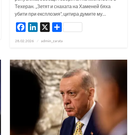
Техеран. „Зетят и снахата на Хаменей бяха
убити при експлозия“, цитира думите му…
Facebook
LinkedIn
X
Share
Posted
28.02.2026
admin_zarata
on