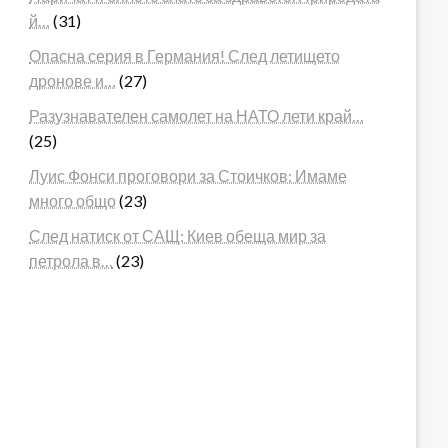
й…
(31)
Опасна серия в Германия! След летището
дронове и…
(27)
Разузнавателен самолет на НАТО лети край…
(25)
Луис Фонси проговори за Стоичков: Имаме
много общо
(23)
След натиск от САЩ: Киев обеща мир за
петрола в…
(23)