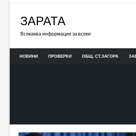
Skip
to
ЗАРАТА
content
Всякаква информация за всеки
НОВИНИ
ПРОВЕРКИ
ОБЩ. СТ.ЗАГОРА
ЗА