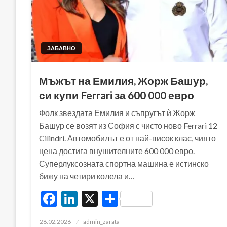
ЗАБАВНО
Мъжът на Емилия, Жорж Башур,
си купи Ferrari за 600 000 евро
Фолк звездата Емилия и съпругът ѝ Жорж
Башур се возят из София с чисто ново Ferrari 12
Cilindri. Автомобилът е от най-висок клас, чиято
цена достига внушителните 600 000 евро.
Суперлуксозната спортна машина е истинско
бижу на четири колела и…
Facebook
LinkedIn
X
Share
Posted
28.02.2026
admin_zarata