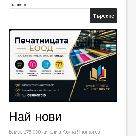
Търсене
Търсене
Най-нови
Близо 175 000 жители в Южна Япония са