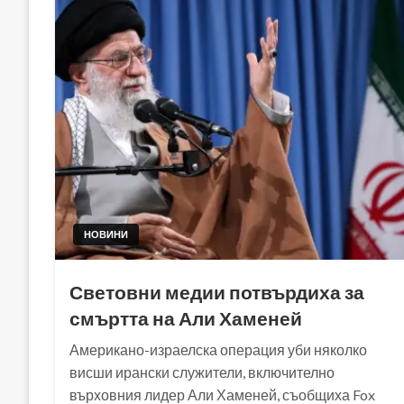
НОВИНИ
Световни медии потвърдиха за
смъртта на Али Хаменей
Американо-израелска операция уби няколко
висши ирански служители, включително
върховния лидер Али Хаменей, съобщиха Fox