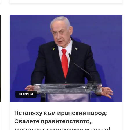
on
НОВИНИ
Нетаняху към иранския народ:
Свалете правителството,
диктаторът вероятно е мъртъв!