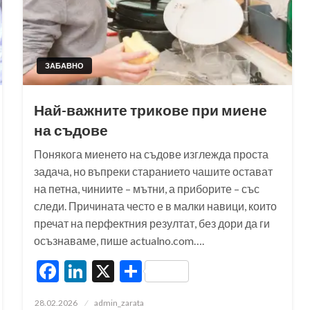
ЗАБАВНО
Най-важните трикове при миене
на съдове
Понякога миенето на съдове изглежда проста
задача, но въпреки старанието чашите остават
на петна, чиниите – мътни, а приборите – със
следи. Причината често е в малки навици, които
пречат на перфектния резултат, без дори да ги
осъзнаваме, пише actualno.com….
Facebook
LinkedIn
X
Share
Posted
28.02.2026
admin_zarata