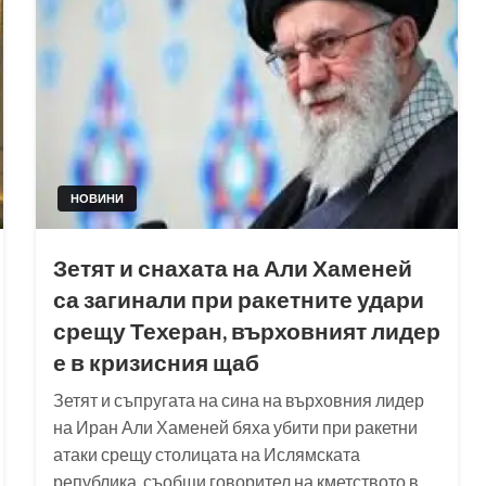
НОВИНИ
Зетят и снахата на Али Хаменей
са загинали при ракетните удари
срещу Техеран, върховният лидер
е в кризисния щаб
Зетят и съпругата на сина на върховния лидер
на Иран Али Хаменей бяха убити при ракетни
атаки срещу столицата на Ислямската
република, съобщи говорител на кметството в