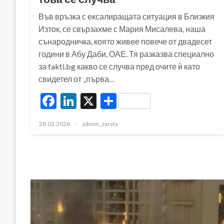
Във връзка с ексалиращата ситуация в Близкия
Изток, се свързахме с Мария Мисалева, наша
сънародничка, която живее повече от двадесет
години в Абу Даби, ОАЕ. Тя разказва специално
за fakti.bg какво се случва пред очите ѝ като
свидетел от „първа…
Facebook
LinkedIn
X
Share
Posted
28.02.2026
admin_zarata
on