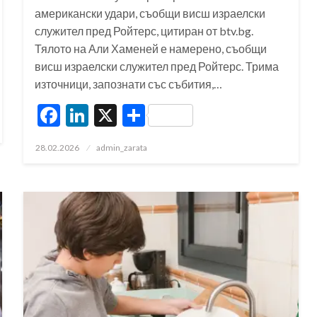
американски удари, съобщи висш израелски
служител пред Ройтерс, цитиран от btv.bg.
Тялото на Али Хаменей е намерено, съобщи
висш израелски служител пред Ройтерс. Трима
източници, запознати със събития,…
Facebook
LinkedIn
X
Share
Posted
28.02.2026
admin_zarata
on