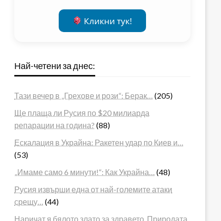
Кликни тук!
Най-четени за днес:
Тази вечер в „Грехове и рози“: Берак…
(205)
Ще плаща ли Русия по $20 милиарда
репарации на година?
(88)
Ескалация в Украйна: Ракетен удар по Киев и…
(53)
„Имаме само 6 минути!“: Как Украйна…
(48)
Русия извърши една от най-големите атаки
срещу…
(44)
Наричат я бялото злато за здравето. Природата