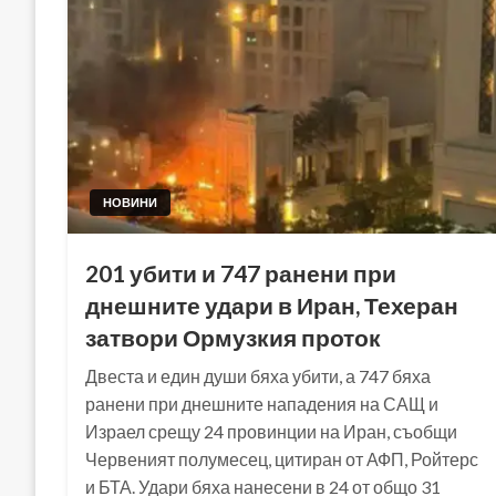
НОВИНИ
201 убити и 747 ранени при
днешните удари в Иран, Техеран
затвори Ормузкия проток
Двеста и един души бяха убити, а 747 бяха
ранени при днешните нападения на САЩ и
Израел срещу 24 провинции на Иран, съобщи
Червеният полумесец, цитиран от АФП, Ройтерс
и БТА. Удари бяха нанесени в 24 от общо 31