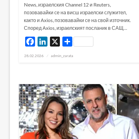
News, израелския Channel 12 и Reuters,
позовавайки се на висш израелски служител,
както и Axios, позовавайки се на свой източник.
Според Axios, израелският посланик в САЩ…
Facebook
LinkedIn
X
Share
Posted
28.02.2026
admin_zarata
on