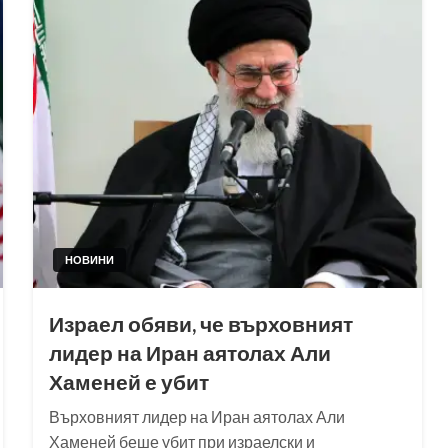
НОВИНИ
Израел обяви, че върховният
лидер на Иран аятолах Али
Хаменей е убит
Върховният лидер на Иран аятолах Али
Хаменей беше убит при израелски и