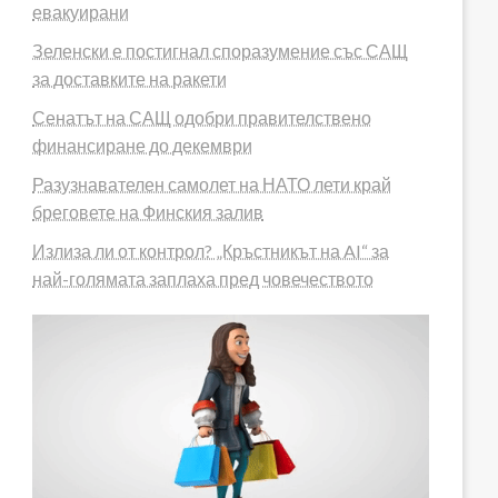
евакуирани
Зеленски е постигнал споразумение със САЩ
за доставките на ракети
Сенатът на САЩ одобри правителствено
финансиране до декември
Разузнавателен самолет на НАТО лети край
бреговете на Финския залив
Излиза ли от контрол? „Кръстникът на AI“ за
най-голямата заплаха пред човечеството