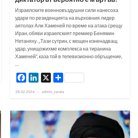
Израелските военновъздушни сили нанесоха
удари по резиденцията на върховния лидер
аятолах Али Хаменей по време на атака срещу
Иран, обяви израелският премиер Бенямин
Нетаняху. „Тази сутрин, с мощен изненадващ
удар, унищожихме комплекса на тиранина
Хаменей“, каза той в телевизионно обръщение,
…
Facebook
LinkedIn
X
Share
Posted
28.02.2026
admin_zarata
on