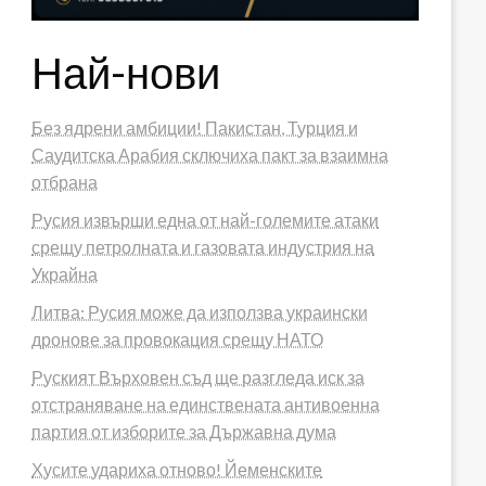
Най-нови
Без ядрени амбиции! Пакистан, Турция и
Саудитска Арабия сключиха пакт за взаимна
отбрана
Русия извърши една от най-големите атаки
срещу петролната и газовата индустрия на
Украйна
Литва: Русия може да използва украински
дронове за провокация срещу НАТО
Руският Върховен съд ще разгледа иск за
отстраняване на единствената антивоенна
партия от изборите за Държавна дума
Хусите удариха отново! Йеменските