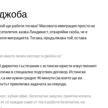
 джоба
кой ще работи тогава? Масовата имиграция просто не
етилетия, казва Линдквист, отваряйки скоба, че е
епя миграцията. Тогава, продължава той, остава
о имате личен експерт в джоба си.“
 В директно състезание с истински юристи изкуственият
атички в специално подготвен договор. Истински
 са им нужни средно 90 минути (за които ще ви
ментът приключва задачата за секунда.
нус, хубав офис, безплатни закуски, приятни колеги.
AI се нуждае само от ток и работи безплатно, на
.“