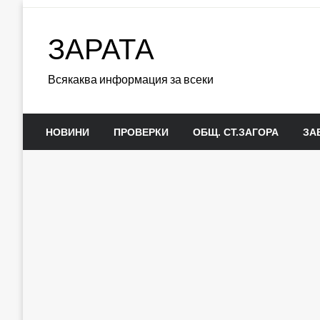
Skip
to
ЗАРАТА
content
Всякаква информация за всеки
НОВИНИ
ПРОВЕРКИ
ОБЩ. СТ.ЗАГОРА
ЗА