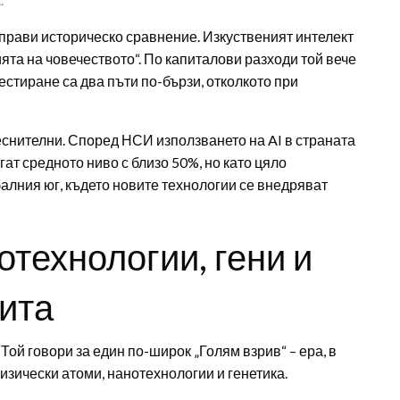
прави историческо сравнение. Изкуственият интелект
ята на човечеството“. По капиталови разходи той вече
стиране са два пъти по-бързи, отколкото при
еснителни. Според НСИ използването на AI в страната
гат средното ниво с близо 50%, но като цяло
балния юг, където новите технологии се внедряват
отехнологии, гени и
ита
Той говори за един по-широк „Голям взрив“ – ера, в
изически атоми, нанотехнологии и генетика.