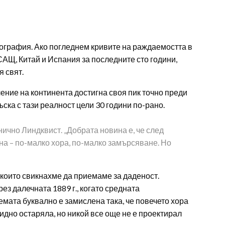
емография. Ако погледнем кривите на раждаемостта в
САЩ, Китай и Испания за последните сто години,
я свят.
ение на континента достигна своя пик точно преди
ска с тази реалност цели 30 години по-рано.
нично Линдквист. „Добрата новина е, че след
на – по-малко хора, по-малко замърсяване. Но
които свикнахме да приемаме за даденост.
з далечната 1889 г., когато средната
емата буквално е замислена така, че повечето хора
евидно остаряла, но никой все още не е проектирал