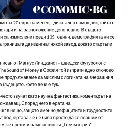
амо за 20 евро на месец – дигитален помощник, който е
 лекари и на разположение денонощно. В същото
и са измислени преди 135 години, демографията ни се
а границата да издигнат някой завод, докато стартъпи
описан от Магнус Линдквист – шведски футуролог с
The Sound of Money в София той изпрати едно ключово
, че продължаваме да мислим с логиката на вчерашния
 бъдещето, което вече е тук.
-често звучат като научна фантастика, коментарът на
бождаващ. Според него в ерата на
ош“ в нещо, защото именно дефицитите и трудностите
т подчертава, че не бива просто да се плашим от
ем, че преживяваме истински „Голям взрив“.