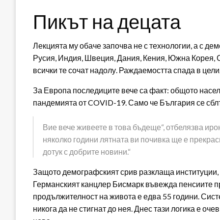
Пикът на децата
Лекцията му обаче започва не с технологии, а с д
Русия, Индия, Швеция, Дания, Кения, Южна Корея, 
всички те сочат надолу. Раждаемостта спада в цели
За Европа последиците вече са факт: общото насел
пандемията от COVID-19. Само че България се сблъ
Вие вече живеете в това бъдеще“, отбелязва иро
няколко години лятната ви почивка ще е прекрас
дотук с добрите новини.“
Защото демографският срив разклаща институции, 
Германският канцлер Бисмарк въвежда пенсиите пре
продължителност на живота е едва 55 години. Сист
никога да не стигнат до нея. Днес тази логика е оч