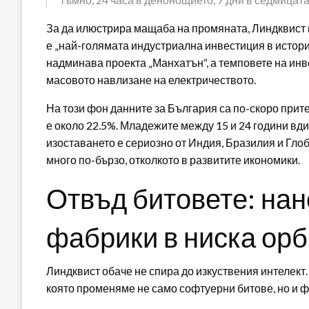
За да илюстрира мащаба на промяната, Линдквист 
е „най-голямата индустриална инвестиция в истори
надминава проекта „Манхатън“, а темповете на инве
масовото навлизане на електричеството.
На този фон данните за България са по-скоро прит
е около 22.5%. Младежите между 15 и 24 години вди
изоставането е сериозно от Индия, Бразилия и Гло
много по-бързо, отколкото в развитите икономики.
Отвъд битовете: нан
фабрики в ниска орб
Линдквист обаче не спира до изкуствения интелект. 
която променяме не само софтуерни битове, но и ф