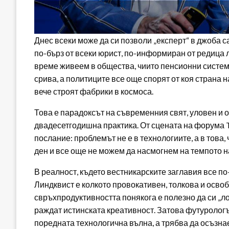
Днес всеки може да си позволи „експерт“ в джоба с
по-бърз от всеки юрист, по-информиран от редица
време живеем в общества, чиито пенсионни систем
срива, а политиците все още спорят от коя страна н
вече строят фабрики в космоса.
Това е парадоксът на съвременния свят, уловен и 
двадесетгодишна практика. От сцената на форума 
послание: проблемът не е в технологиите, а в това
ден и все още не можем да насмогнем на темпото на
В реалност, където вестникарските заглавия все по
Линдквист е колкото провокативен, толкова и осво
свръхпродуктивността понякога е полезно да си „л
раждат истинската креативност. Затова футурологъ
поредната технологична вълна, а трябва да осъзна