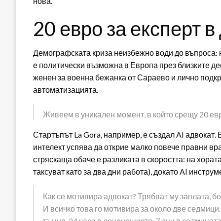
нова.
20 евро за експерт в
Демографската криза неизбежно води до въпроса: 
е политически възможна в Европа през близките дес
женен за военна бежанка от Сараево и лично подкр
автоматизацията.
Живеем в уникален момент, в който срещу 20 евр
Стартъпът La Gora, например, е създал AI адвокат.
интелект успява да открие малко повече правни вр
стряскаща обаче е разликата в скоростта: на хората
таксуват като за два дни работа), докато AI инстру
Как се мотивира адвокат? Трябват му заплата, бо
И всичко това го мотивира за около две седмици. 
тъмно, 24 часа в денонощието, 7 дни в седмицата