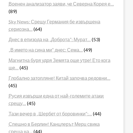
Военен анализатор заяви, че Северна Корея е…
(89)
Sky News: Срещу Германия бе извършена
сериозна…
(64)
Днес в епизода на „Доброта“: Мурат…
(53)
„В името на сина ми“ днес: Сема…
(49)
Магнитна буря удря Земята още утре! Ето кога
ще…
(45)
Глобално затопляне! Китай започва редовни…
(45)
Русия извърши една от най-големите атаки
срещу…
(45)
Тази вечер в „Шербет от боровинки“:…
(44)
Спешно в Берлин! Канцлерът Мерц свика
среща на…
(44)