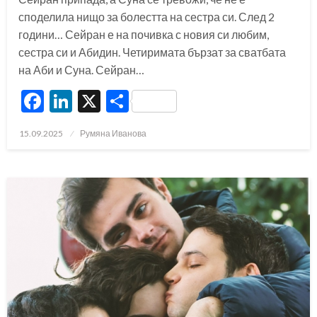
споделила нищо за болестта на сестра си. След 2
години… Сейран е на почивка с новия си любим,
сестра си и Абидин. Четиримата бързат за сватбата
на Аби и Суна. Сейран…
Facebook
LinkedIn
X
Share
Posted
15.09.2025
Румяна Иванова
on