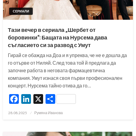
СЕРИАЛИ
Тази вечер в сериала „Шербет от
боровинки“: Бащата на Нурсема дава
съгласието си за развод с Умут
Гирай се обажда на Доа и я упреква, че не е дошла да
го отърве от Ниляй. След това той й предлага да
започне работа в неговата фармацевтична
компания. Умут изнася своя първи професионален
концерт. Нурсема тайно отива да го…
Facebook
LinkedIn
X
Share
Posted
28.08.2025
Румяна Иванова
on