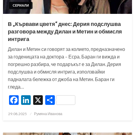
СЕРИАЛИ
В „Кървави цветя“ днес: Дерия подслушва
разговора между Дилан и Метин и обмисля
интрига
Дилан и Метин си говорят за колието, предназначено
за годеницата на доктора – Есра. Баран ги вижда и
погрешно разбира, че подаръкът е за Дилан. Дерия
подслушва и обмисля интрига, използвайки
падналата бележка от джоба на Метин. Баран ги
гледа…
Facebook
LinkedIn
X
Share
Posted
29.08.2025
Румяна Иванова
on