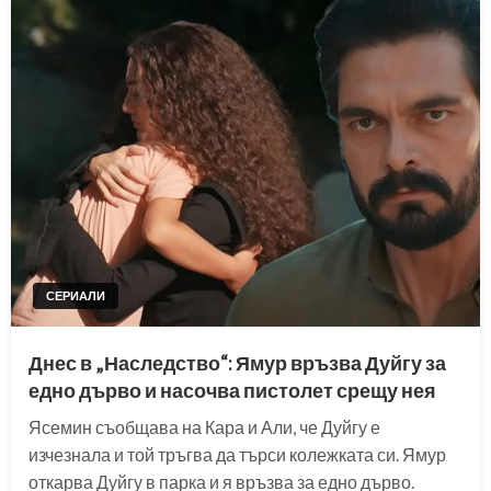
СЕРИАЛИ
Днес в „Наследство“: Ямур връзва Дуйгу за
едно дърво и насочва пистолет срещу нея
Ясемин съобщава на Кара и Али, че Дуйгу е
изчезнала и той тръгва да търси колежката си. Ямур
откарва Дуйгу в парка и я връзва за едно дърво.