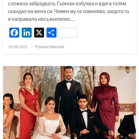
сложила забрадката. Гьокхан избухва и вдига голям
скандал на жена си. Чимен му се извинява, защото го
е направила несъзнателно….
Facebook
LinkedIn
X
Share
Posted
29.08.2025
Румяна Иванова
on