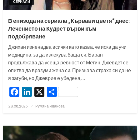
СЕРИАЛИ
В епизода на сериала „Кървави цветя“ днес:
Лечението на Кудрет върви към
подобряване
Джихан изненадва всички като казва, че иска да учи
медицина, за да излекува баща си. Баран
продължава да усеща ревност от Метин. Джевдет се
опитва да вразуми жена си. Признава страха си да не
я загуби, но Джеврие е убедена,…
Facebook
LinkedIn
X
Share
Posted
28.08.2025
Румяна Иванова
on