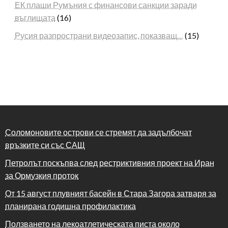
ЕК плаши Румъния с финансови санкции заради
въглищата
(16)
Русия разпространи видеозапис, показващ…
(15)
Соломоновите острови се стремят да задълбочат
връзките си със САЩ
Петролът поскъпва след рестриктивния проект на Иран
за Ормузкия проток
От 15 август плувният басейн в Стара Загора затваря за
планирана годишна профилактика
Ползването на лекоатлетическата писта около