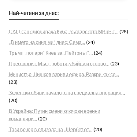
Най-четени за днес:
САЩ санкционираха Куба, българското МВнР с…
(28)
„В името на сина ми“ днес: Сема…
(24)
Тръмп „попари“ Киев за „Пейтриът“,…
(24)
Преговори с Мъск, роботи-убийци и отново…
(23)
Министър Шишков взриви ефира. Разкри как се…
(23)
Зеленски обяви началото на специална операция…
(20)
В Украйна: Путин смени ключови военни
командири…
(20)
Тази вечер в епизода на „Шербет от…
(20)