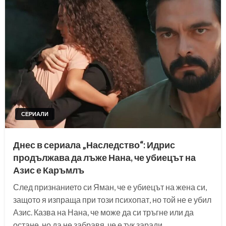
СЕРИАЛИ
Днес в сериала „Наследство“: Идрис
продължава да лъже Нана, че убиецът на
Азис е Каръмлъ
След признанието си Яман, че е убиецът на жена си,
защото я изпраща при този психопат, но той не е убил
Азис. Казва на Нана, че може да си тръгне или да
остане, но да не забравя, че е тук заради…