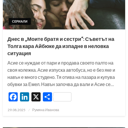
СЕРИАЛИ
Днес в „Моите братя и сестри“: Съветът на
Толга кара Айбюке да изпадне в неловка
ситуация
Асие се нуждае от пари и продава своето палто на
своя колежка. Асие изпуска автобуса, но е без яке и
навън е много студено. Тя отива на пазара и купува
обувки за Емел. Навън започва да вали и Асие се…
Facebook
LinkedIn
X
Share
Posted
29.08.2025
Румяна Иванова
on