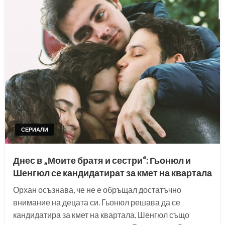
СЕРИАЛИ
Днес в „Моите братя и сестри“: Гьонюл и
Шенгюл се кандидатират за кмет на квартала
Орхан осъзнава, че не е обръщал достатъчно
внимание на децата си. Гьонюл решава да се
кандидатира за кмет на квартала. Шенгюл също