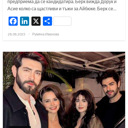
предприема да се кандидатира. Берк вижда Дорук и
Асие колко са щастливи и тъжи за Айбюке. Берк се…
Facebook
LinkedIn
X
Share
Posted
28.08.2025
Румяна Иванова
on