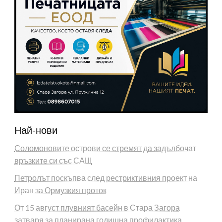
Най-нови
Соломоновите острови се стремят да задълбочат
връзките си със САЩ
Петролът поскъпва след рестриктивния проект на
Иран за Ормузкия проток
От 15 август плувният басейн в Стара Загора
затваря за планирана годишна профилактика