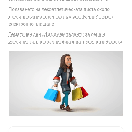
Ползването на лекоатлетическата писта около
тренировъчния терен на стадион „Берое“ – чрез
електронно плащане
Тематичен ден „И аз имам талант!“ за деца и
ученици със специални образователни потребности