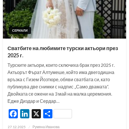
СЕРИАЛИ
Сватбите на любимите турски актьори през
2025 г.
Турските актьори, които сключиха брак през 2025 г.
Актьорът Фърат Алтумеше, който има двегодишна
връзка с Гизем Йозтюре, обяви сватбата си, като
публикува две снимки с надпис „Само двамата“.
Двойката се ожени на 3 май на малка церемония.
Едже Диздар и Сердар…
Facebook
LinkedIn
X
Share
Posted
27.12.2025
Румяна Иванова