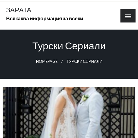
Skip
ЗАРАТА
to
Всякаква информация за всеки
content
Турски Сериали
HOMEPAGE
ТУРСКИ СЕРИАЛИ