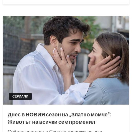
on
СЕРИАЛИ
Днес в НОВИЯ сезон на „Златно момче“:
Животът на всички се е променил
Сейран припада, а Суна се тревожи, че не е