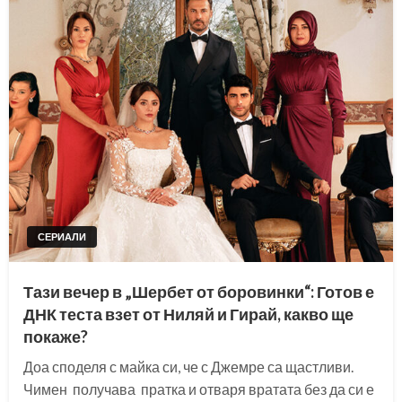
СЕРИАЛИ
Тази вечер в „Шербет от боровинки“: Готов е
ДНК теста взет от Ниляй и Гирай, какво ще
покаже?
Доа споделя с майка си, че с Джемре са щастливи.
Чимен получава пратка и отваря вратата без да си е