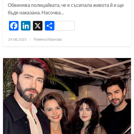
Обвинява полицайката, че е съсипала живота й и ще
бъде наказана. Насочва…
Facebook
LinkedIn
X
Share
Posted
29.08.2025
Румяна Иванова
on