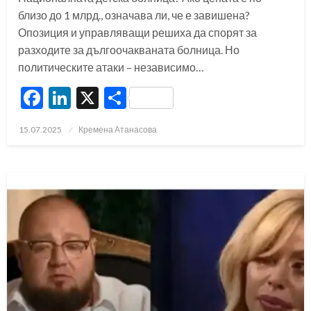
близо до 1 млрд., означава ли, че е завишена?
Опозиция и управляващи решиха да спорят за
разходите за дългоочакваната болница. Но
политическите атаки – независимо…
Facebook
LinkedIn
X
Share
Posted
15.07.2025
Кремена Атанасова
on