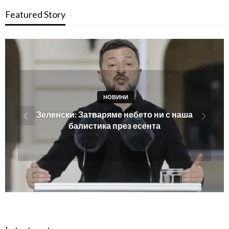
Featured Story
НОВИНИ
Везните да бягат от чужди драми, Телецът
да не пръска пари