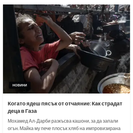
НОВИНИ
Когато ядеш пясък от отчаяние: Как страдат
деца в Газа
Мохамед Ал-Дарби разкъсва кашони, за да запали
огън. Майка му пече плосък хляб на импровизирана