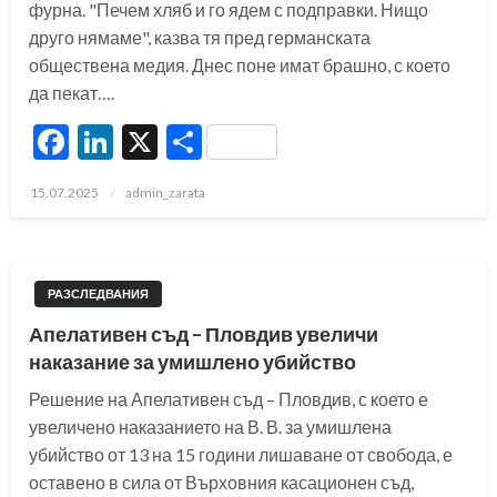
фурна. "Печем хляб и го ядем с подправки. Нищо
друго нямаме", казва тя пред германската
обществена медия. Днес поне имат брашно, с което
да пекат….
Facebook
LinkedIn
X
Share
Posted
15.07.2025
admin_zarata
on
РАЗСЛЕДВАНИЯ
Апелативен съд – Пловдив увеличи
наказание за умишлено убийство
Решение на Апелативен съд – Пловдив, с което е
увеличено наказанието на В. В. за умишлена
убийство от 13 на 15 години лишаване от свобода, е
оставено в сила от Върховния касационен съд,