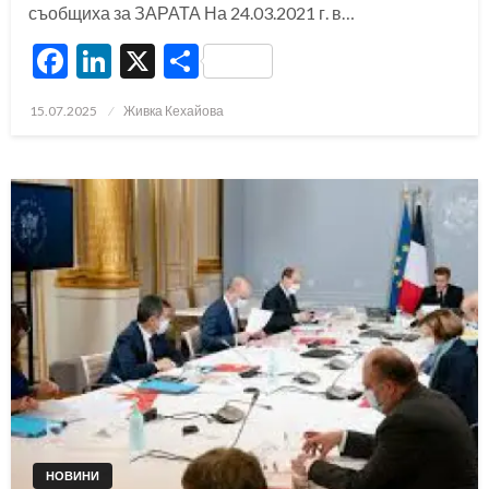
съобщиха за ЗАРАТА На 24.03.2021 г. в…
Facebook
LinkedIn
X
Share
Posted
15.07.2025
Живка Кехайова
on
НОВИНИ