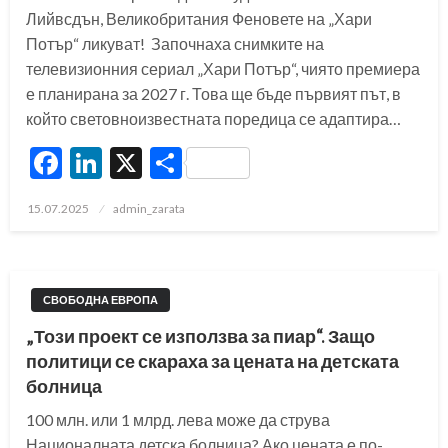
Лийвсдън, Великобритания Феновете на „Хари
Потър“ ликуват! Започнаха снимките на
телевизионния сериал „Хари Потър“, чиято премиера
е планирана за 2027 г. Това ще бъде първият път, в
който световноизвестната поредица се адаптира…
Facebook
LinkedIn
X
Share
Posted
15.07.2025
admin_zarata
on
СВОБОДНА ЕВРОПА
„Този проект се използва за пиар“. Защо
политици се скараха за цената на детската
болница
100 млн. или 1 млрд. лева може да струва
Националната детска болница? Ако цената е по-