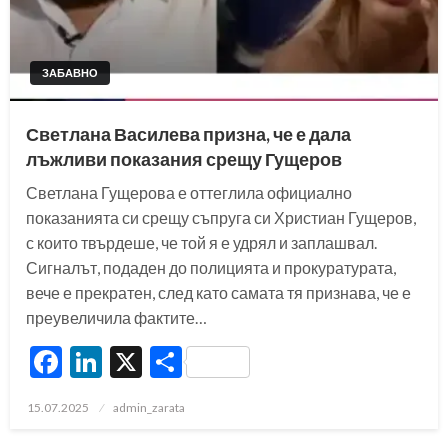
ЗАБАВНО
Светлана Василева призна, че е дала
лъжливи показания срещу Гущеров
Светлана Гущерова е оттеглила официално
показанията си срещу съпруга си Христиан Гущеров,
с които твърдеше, че той я е удрял и заплашвал.
Сигналът, подаден до полицията и прокуратурата,
вече е прекратен, след като самата тя признава, че е
преувеличила фактите…
Facebook
LinkedIn
X
Share
Posted
15.07.2025
admin_zarata
on