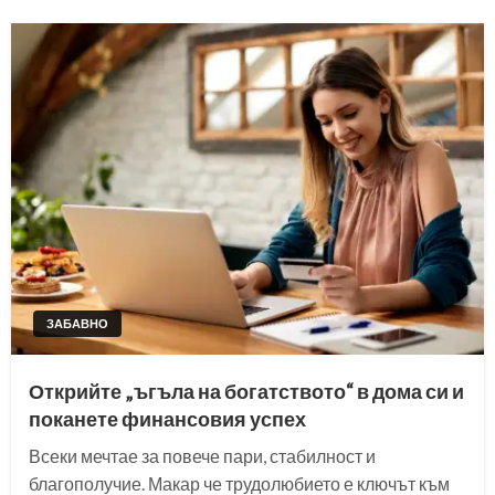
ЗАБАВНО
Открийте „ъгъла на богатството“ в дома си и
поканете финансовия успех
Всеки мечтае за повече пари, стабилност и
благополучие. Макар че трудолюбието е ключът към