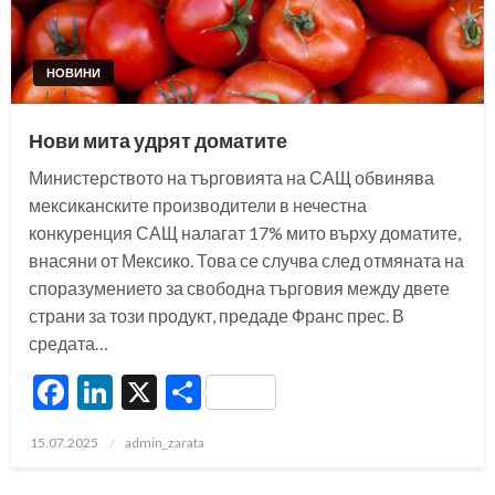
НОВИНИ
Нови мита удрят доматите
Министерството на търговията на САЩ обвинява
мексиканските производители в нечестна
конкуренция САЩ налагат 17% мито върху доматите,
внасяни от Мексико. Това се случва след отмяната на
споразумението за свободна търговия между двете
страни за този продукт, предаде Франс прес. В
средата…
Facebook
LinkedIn
X
Share
Posted
15.07.2025
admin_zarata
on