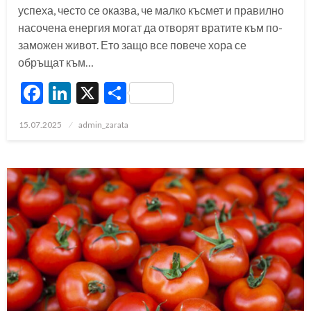
успеха, често се оказва, че малко късмет и правилно
насочена енергия могат да отворят вратите към по-
заможен живот. Ето защо все повече хора се
обръщат към…
Facebook
LinkedIn
X
Share
Posted
15.07.2025
admin_zarata
on