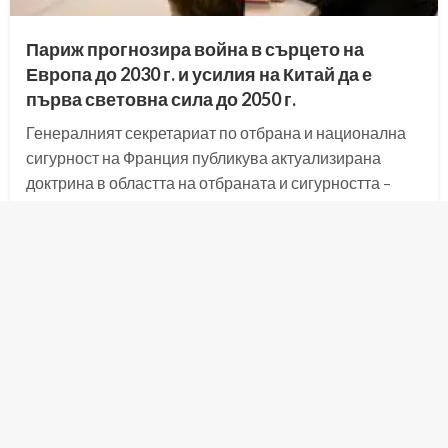
Париж прогнозира война в сърцето на
Европа до 2030 г. и усилия на Китай да е
първа световна сила до 2050 г.
Генералният секретариат по отбрана и национална
сигурност на Франция публикува актуализирана
доктрина в областта на отбраната и сигурността –
„Национален стратегически преглед – 2025“ . В
документа се посочва, че има голяма вероятност от
мащабен въоръжен конфликт в Европа до…
Facebook
LinkedIn
X
Share
Posted
15.07.2025
admin_zarata
on
ОБЩИНА СТАРА ЗАГОРА