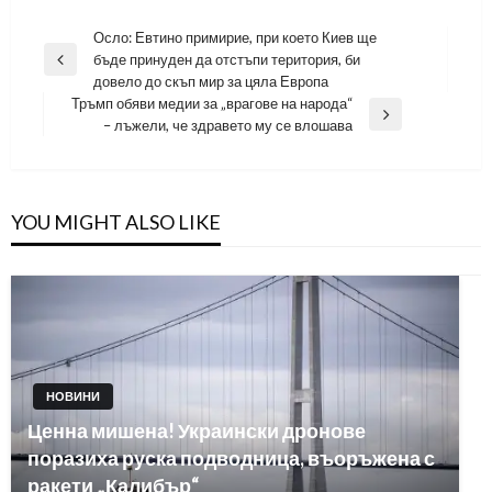
Навигация
Осло: Евтино примирие, при което Киев ще
бъде принуден да отстъпи територия, би
Previous
довело до скъп мир за цяла Европа
Post
Тръмп обяви медии за „врагове на народа“
Next
– лъжели, че здравето му се влошава
Post
YOU MIGHT ALSO LIKE
НОВИНИ
Ценна мишена! Украински дронове
поразиха руска подводница, въоръжена с
ракети „Калибър“