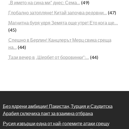
„В името на сина ми“ днес: Сема…
(49)
Глобално затопляне! Китай започва редовни…
(47)
Магнитна буря удря Земята още утре! Ето кога ще…
(45)
Спешно в Берлин! Канцлерът Мерц свика среща
на…
(44)
Тази вечер в „Шербет от боровинки“:…
(44)
Без ядрени амбиции! Пакистан, Турция и Саудитска
Арабия сключиха пакт за взаимна отбрана
Русия извърши една от най-големите атаки срещу