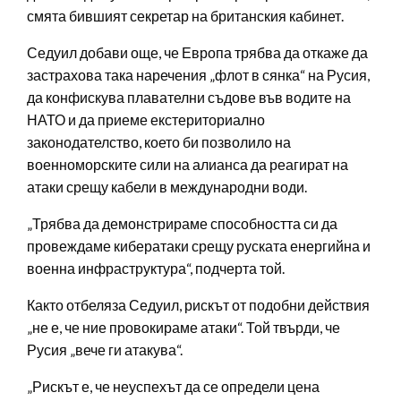
смята бившият секретар на британския кабинет.
Седуил добави още, че Европа трябва да откаже да
застрахова така наречения „флот в сянка“ на Русия,
да конфискува плавателни съдове във водите на
НАТО и да приеме екстериториално
законодателство, което би позволило на
военноморските сили на алианса да реагират на
атаки срещу кабели в международни води.
„Трябва да демонстрираме способността си да
провеждаме кибератаки срещу руската енергийна и
военна инфраструктура“, подчерта той.
Както отбеляза Седуил, рискът от подобни действия
„не е, че ние провокираме атаки“. Той твърди, че
Русия „вече ги атакува“.
„Рискът е, че неуспехът да се определи цена