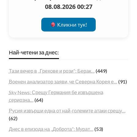
08.08.2026 00:27
Кликни тук!
Най-четени за днес:
Тази вечер в „Грехове и рози“: Берак…
(449)
Военен анализатор заяви, че Северна Корея е…
(91)
Sky News: Срещу Германия бе извършена
сериозна…
(64)
Русия извърши една от най-големите атаки срещу…
(62)
Днес в епизода на „Доброта“: Мурат…
(53)