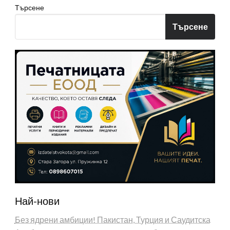
Търсене
Търсене
Най-нови
Без ядрени амбиции! Пакистан, Турция и Саудитска