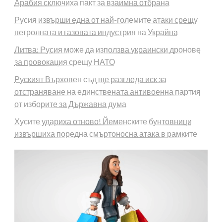
Арабия сключиха пакт за взаимна отбрана
Русия извърши една от най-големите атаки срещу
петролната и газовата индустрия на Украйна
Литва: Русия може да използва украински дронове
за провокация срещу НАТО
Руският Върховен съд ще разгледа иск за
отстраняване на единствената антивоенна партия
от изборите за Държавна дума
Хусите удариха отново! Йеменските бунтовници
извършиха поредна смъртоносна атака в рамките