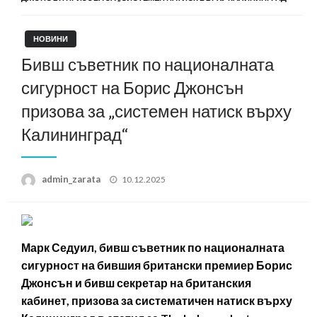
НОВИНИ
Бивш съветник по националната
сигурност на Борис Джонсън
призова за „системен натиск върху
Калининград“
Posted
admin_zarata
10.12.2025
on
Марк Седуил, бивш съветник по националната
сигурност на бившия британски премиер Борис
Джонсън и бивш секретар на британския
кабинет, призова за систематичен натиск върху