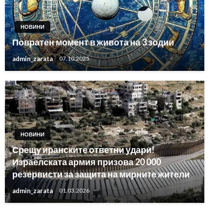
НОВИНИ
Повратен момент в живота на 3 зодии
admin_zarata
07.10.2025
НОВИНИ
Срещу иранските ответни удари!
Израелската армия призова 20 000
резервисти за защита на мирните жители
admin_zarata
01.03.2026