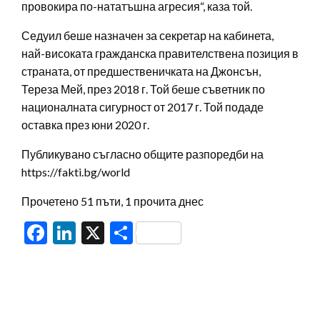
провокира по-нататъшна агресия“, каза той.
Седуил беше назначен за секретар на кабинета,
най-високата гражданска правителствена позиция в
страната, от предшественичката на Джонсън,
Тереза ​​Мей, през 2018 г. Той беше съветник по
националната сигурност от 2017 г. Той подаде
оставка през юни 2020 г.
Публикувано съгласно общите разпоредби на
https://fakti.bg/world
Прочетено 51 пъти, 1 прочита днес
Facebook
LinkedIn
X
Share