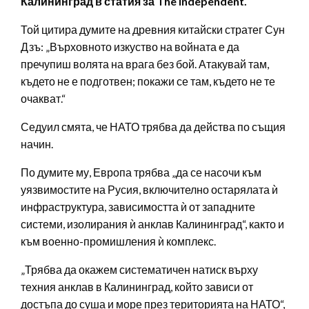
Калининград в статия за The Independent.
Той цитира думите на древния китайски стратег Сун
Дзъ: „Върховното изкуство на войната е да
пречупиш волята на врага без бой. Атакувай там,
където не е подготвен; покажи се там, където не те
очакват.“
Седуил смята, че НАТО трябва да действа по същия
начин.
По думите му, Европа трябва „да се насочи към
уязвимостите на Русия, включително остарялата ѝ
инфраструктура, зависимостта ѝ от западните
системи, изолирания ѝ анклав Калининград“, както и
към военно-промишления ѝ комплекс.
„Трябва да окажем систематичен натиск върху
техния анклав в Калининград, който зависи от
достъпа до суша и море през територията на НАТО“,